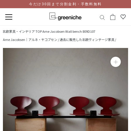
今だけ30回まで分割金利・手数料無料
コ
北欧家具・インテリア TOP
Arne Jacobsen Wall bench 809D107
ン
Arne Jacobsen｜アルネ・ヤコブセン /
過去に販売した北欧ヴィンテージ家具 /
テ
ン
ツ
に
ス
キ
ッ
プ