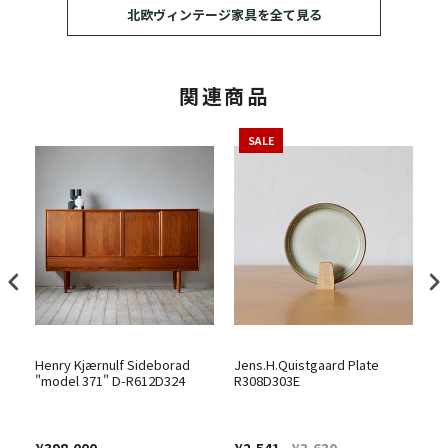
北欧ヴィンテージ家具を全て見る
関連商品
SALE
Henry Kjærnulf Sideborad
Jens.H.Quistgaard Plate
Di
"model 371" D-R612D324
R308D303E
¥