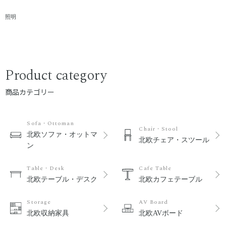
照明
Product category
商品カテゴリー
Sofa・Ottoman
Chair・Stool
北欧ソファ・オットマ
北欧チェア・スツール
ン
Table・Desk
Cafe Table
北欧テーブル・デスク
北欧カフェテーブル
Storage
AV Board
北欧収納家具
北欧AVボード