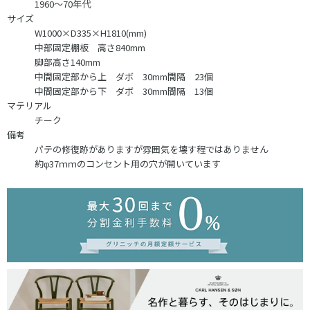
1960～70年代
サイズ
W1000×D335×H1810(mm)
中部固定棚板 高さ840mm
脚部高さ140mm
中間固定部から上 ダボ 30mm間隔 23個
中間固定部から下 ダボ 30mm間隔 13個
マテリアル
チーク
備考
パテの修復跡がありますが雰囲気を壊す程ではありません
約φ37ｍｍのコンセント用の穴が開いています