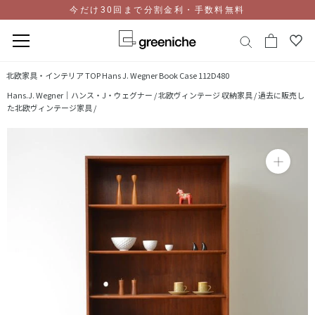
今だけ30回まで分割金利・手数料無料
コ
北欧家具・インテリア TOP
Hans J. Wegner Book Case 112D480
ン
Hans.J. Wegner｜ハンス・J・ウェグナー /
北欧ヴィンテージ 収納家具 /
過去に販売し
テ
た北欧ヴィンテージ家具 /
ン
ツ
に
ス
キ
ッ
プ