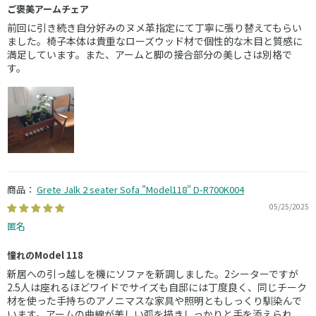
ご褒美アームチェア
前回に引き続き自分好みのヌメ革指定にて丁寧に張り替えてもらい
ました。椅子本体は貴重なローズウッド材で個性的な木目と質感に
満足しています。また、アームと脚の接合部分の美しさは別格で
す。
Grete Jalk 2 seater Sofa "Model118" D-R700K004
05/25/2025
匿名
憧れのModel 118
新居への引っ越しを機にソファを新調しました。2シーターですが
2.5人は座れるほどワイドでサイズも自邸には丁度良く、同じチーク
材を使った手持ちのアノニマスな家具や照明ともしっくり馴染んで
います。アームの曲線が美しい弧を描きしっかりと手を添えられ、...