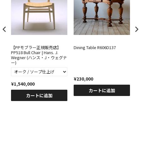
【PPモブラー正規販売店】
Dining Table R606D137
C
PP518 Bull Chair | Hans. J.
H
グナ
Wegner (ハンス・J・ウェグナ
ウ
ー)
＆
ー
¥230,000
¥1,540,000
¥
カートに追加
カートに追加