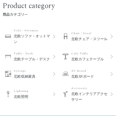
Product category
商品カテゴリー
Sofa・Ottoman
Chair・Stool
北欧ソファ・オットマ
北欧チェア・スツール
ン
Table・Desk
Cafe Table
北欧テーブル・デスク
北欧カフェテーブル
Storage
AV Board
北欧収納家具
北欧AVボード
Accessory
Lightning
北欧インテリアアクセ
北欧照明
サリー