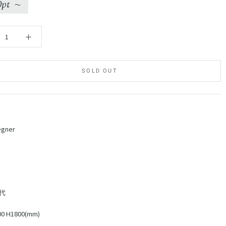
0pt
〜
SOLD OUT
egner
年代
00 H1800(mm)