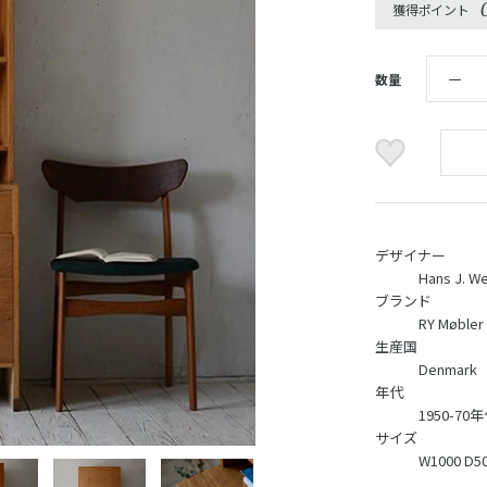
獲得ポイント
数量
デザイナー
Hans J. W
ブランド
RY Møbler
生産国
Denmark
年代
1950-70
サイズ
W1000 D5