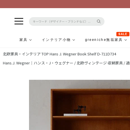
SALE
家具
インテリア小物
greeniche無垢家具
コ
北欧家具・インテリア TOP
Hans J. Wegner Book Shelf D-711D734
ン
テ
Hans.J. Wegner｜ハンス・J・ウェグナー /
北欧ヴィンテージ 収納家具 /
過
ン
ツ
に
ス
キ
ッ
プ