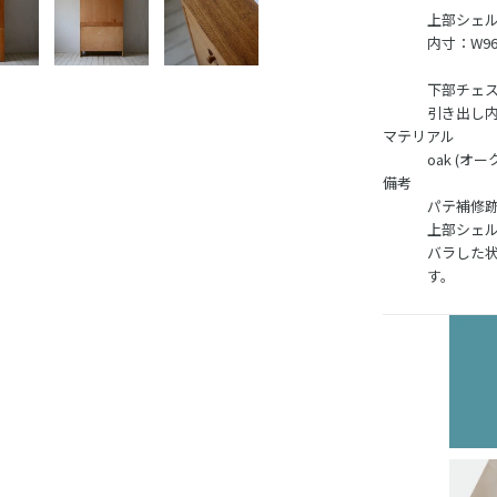
上部シェルフ：
内寸：W960
下部チェスト：
引き出し内寸：
マテリアル
oak (オー
備考
パテ補修
上部シェ
バラした
す。