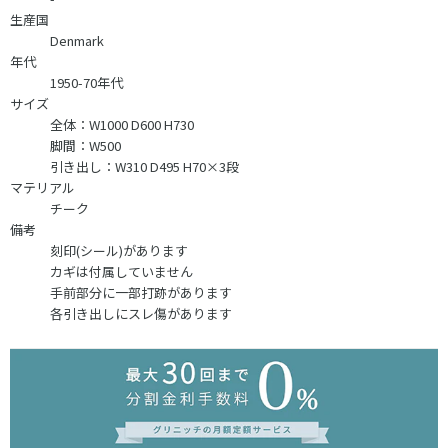
生産国
Denmark
年代
1950-70年代
サイズ
全体：W1000 D600 H730
脚間：W500
引き出し：W310 D495 H70×3段
マテリアル
チーク
備考
刻印(シール)があります
カギは付属していません
手前部分に一部打跡があります
各引き出しにスレ傷があります