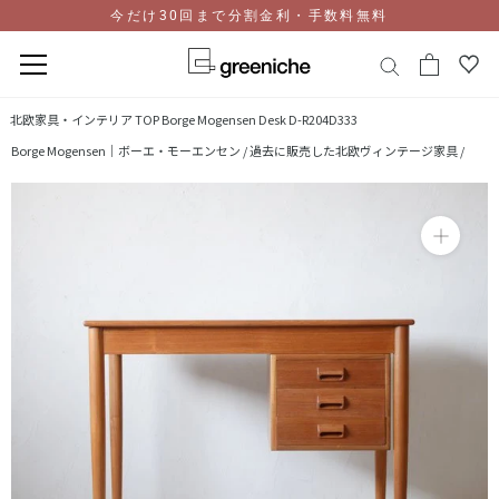
今だけ30回まで分割金利・手数料無料
コ
北欧家具・インテリア TOP
Borge Mogensen Desk D-R204D333
ン
Borge Mogensen｜ボーエ・モーエンセン /
過去に販売した北欧ヴィンテージ家具 /
テ
ン
ツ
に
ス
キ
ッ
プ