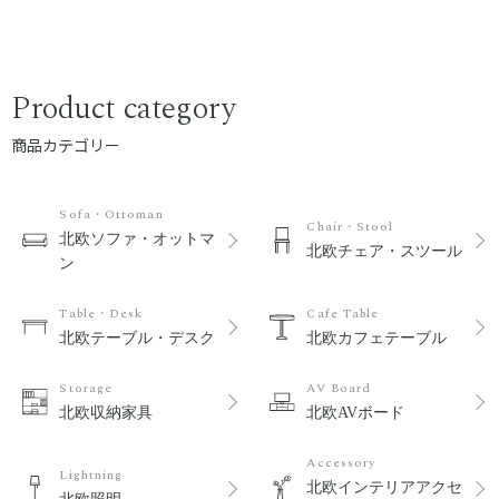
Product category
商品カテゴリー
Sofa・Ottoman
Chair・Stool
北欧ソファ・オットマ
北欧チェア・スツール
ン
Table・Desk
Cafe Table
北欧テーブル・デスク
北欧カフェテーブル
Storage
AV Board
北欧収納家具
北欧AVボード
Accessory
Lightning
北欧インテリアアクセ