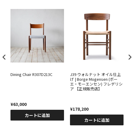
Dining Chair R307D213C
J39 ウォルナット オイル仕上
J
・モ
げ | Borge Mogensen (ボー
ー 
【正
エ・モーエンセン) フレデリシ
エ
ア 【正規販売店】
ア
¥63,000
¥178,200
¥
カートに追加
カートに追加