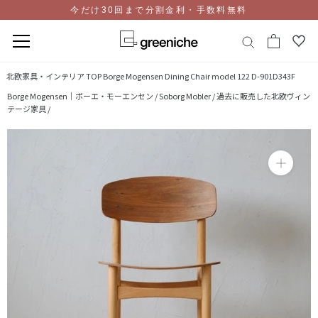
今だけ30回まで分割金利・手数料無料
コ
北欧家具・インテリア TOP
Borge Mogensen Dining Chair model 122 D-901D343F
ン
Borge Mogensen｜ボーエ・モーエンセン /
Soborg Mobler /
過去に販売した北欧ヴィン
テ
テージ家具 /
ン
ツ
に
ス
キ
ッ
プ