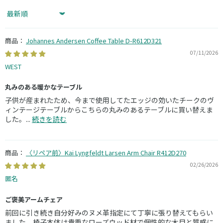
Sort by
Johannes Andersen Coffee Table D-R612D321
07/11/2026
WEST
丸みのある暖かなテーブル
子供が産まれたため、今まで使用してたエッジの効いたチークのヴ
ィンテージテーブルからこちらの丸みのあるテーブルに買い替えま
した。...
続きを読む
〈リペア前〉Kai Lyngfeldt Larsen Arm Chair R412D270
02/26/2026
匿名
ご褒美アームチェア
前回に引き続き自分好みのヌメ革指定にて丁寧に張り替えてもらい
ました。椅子本体は貴重なローズウッド材で個性的な木目と質感に