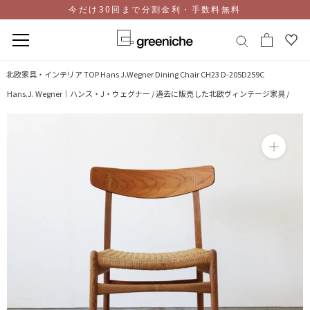
今だけ30回まで分割金利・手数料無料
コ
北欧家具・インテリア TOP
Hans J.Wegner Dining Chair CH23 D-205D259C
ン
Hans.J. Wegner｜ハンス・J・ウェグナー /
過去に販売した北欧ヴィンテージ家具 /
テ
ン
ツ
に
ス
キ
ッ
プ