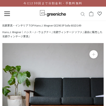
今だけ30回まで分割金利・手数料無料
コ
北欧家具・インテリア TOP
Hans J. Wegner GE290 3P Sofa 601D149
ン
Hans.J. Wegner｜ハンス・J・ウェグナー /
北欧ヴィンテージ ソファ /
過去に販売した
テ
北欧ヴィンテージ家具 /
ン
ツ
に
ス
キ
ッ
プ