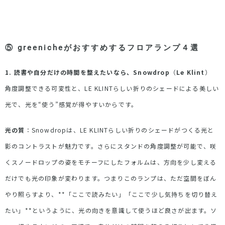
⑤
greenicheがおすすめするフロアランプ４選
1. 読書や自分だけの時間を整えたいなら、
Snowdrop
（
Le Klint
）
角度調整できる可変性と、
LE KLINT
らしい折りのシェードによる美しい
光で、光を
“
使う
”
感覚が得やすいからです。
光の質
：
Snowdrop
は、
LE KLINT
らしい折りのシェードがつくる光と
影のコントラストが魅力です。さらにスタンドの角度調整が可能で、咲
くスノードロップの姿をモチーフにしたフォルムは、方向を少し変える
だけでも光の印象が変わります。つまりこのランプは、ただ空間をぼん
やり照らすより、
**
「ここで読みたい」「ここで少し気持ちを切り替え
たい」
**
というように、光の向きを意識して使うほど良さが出ます。ソ