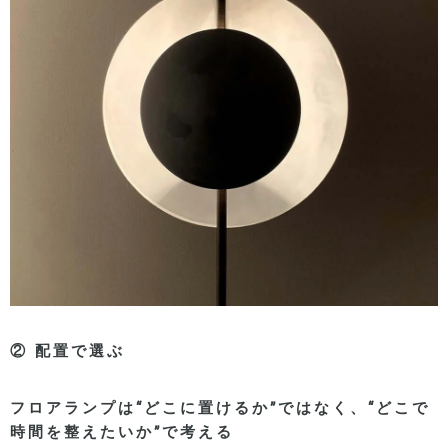
②
配置で選ぶ
フロアランプは
“
どこに置けるか
”
ではなく、
“
どこで
時間を整えたいか
”
で考える