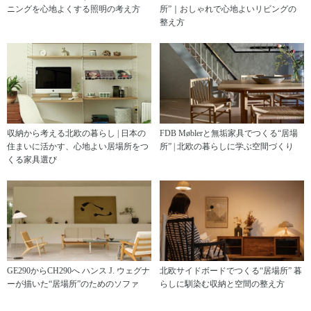
ニングを心地よくする照明の考え方
所”｜おしゃれで心地よいリビングの
整え方
収納から考える北欧の暮らし | 日本の
FDB Møblerと無垢家具でつくる“居場
住まいに活かす、心地よい居場所をつ
所” | 北欧の暮らしに学ぶ空間づくり
くる家具選び
GE290からCH290へ ハンス J. ウェグナ
北欧サイドボードでつくる“居場所” 暮
ーが描いた“居場所”のためのソファ
らしに馴染む収納と空間の整え方