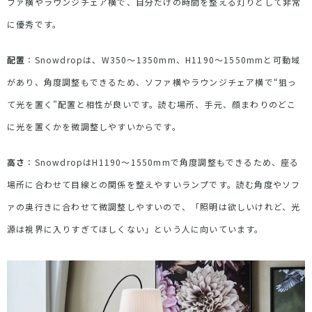
ファ横やラウンジチェア横で、自分だけの時間を整える灯りとして非常
に優秀です。
配置
：
Snowdrop
は、
W350
～
1350mm
、
H1190
～
1550mm
と可動域
があり、角度調整もできるため、ソファ横やラウンジチェア横で
“
狙っ
て光を置く
”
配置と相性が良いです。読む場所、手元、顔まわりのどこ
に光を置くかを微調整しやすいからです。
高さ
：
Snowdrop
は
H1190
～
1550mm
で角度調整もできるため、座る
場所に合わせて目線との関係を整えやすいランプです。読む角度やソフ
ァの奥行きに合わせて微調整しやすいので、「照明は欲しいけれど、光
源は視界に入りすぎてほしくない」という人に向いています。