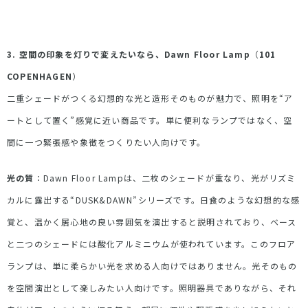
3. 空間の印象を灯りで変えたいなら、
Dawn Floor Lamp
（
101
COPENHAGEN
）
二重シェードがつくる幻想的な光と造形そのものが魅力で、照明を
“
ア
ートとして置く
”
感覚に近い商品です。単に便利なランプではなく、空
間に一つ緊張感や象徴をつくりたい人向けです。
光の質
：
Dawn Floor Lamp
は、二枚のシェードが重なり、光がリズミ
カルに露出する
“DUSK&DAWN”
シリーズです。日食のような幻想的な感
覚と、温かく居心地の良い雰囲気を演出すると説明されており、ベース
と二つのシェードには酸化アルミニウムが使われています。このフロア
ランプは、単に柔らかい光を求める人向けではありません。光そのもの
を空間演出として楽しみたい人向けです。照明器具でありながら、それ