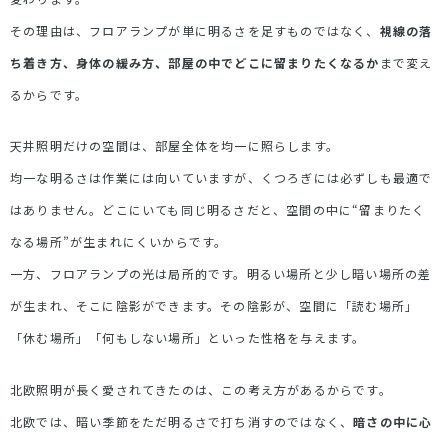
その理由は、フロアランプが単に明るさを足すものではなく、
視線の落
ち着き方、身体の緩み方、部屋の中でどこに留まりたくなるか
まで変え
るからです。
天井照明だけの空間は、部屋全体を均一に照らします。
均一な明るさは作業には向いていますが、くつろぎには必ずしも最適で
はありません。どこにいても同じ明るさだと、空間の中に
“
留まりたく
なる場所
”
が生まれにくいからです。
一方、フロアランプの光は局所的です。明るい場所と少し暗い場所の差
が生まれ、そこに陰影ができます。その陰影が、空間に「読む場所」
「休む場所」「何もしない場所」といった性格を与えます。
北欧照明が長く愛されてきたのは、この考え方があるからです。
北欧では、暗い季節をただ明るさで打ち消すのではなく、
暗さの中に心