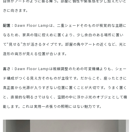
自体がアートのように振る舞う。部屋に個性や緊張感を少し加えたいと
きに向きます。
配置
：
Dawn Floor Lamp
は、二重シェードそのものが視覚的な主題に
なるため、家具の陰に控えめに置くより、少し余白のある場所に置い
て
“
見せる
”
方が活きるタイプです。部屋の角やアートの近くなど、光と
造形の両方が見える位置が合います。
高さ
：
Dawn Floor Lamp
は視線調整のための可変機構よりも、シェー
ド構成がつくる見え方そのものが主役です。だからこそ、座ったときに
真正面から光源が入りすぎない位置に置くことが大切です。うまく置く
と、直接的な明るさではなく、空間の中に浮かぶ光のオブジェとして機
能します。これは実用一点張りの照明にはない魅力です。