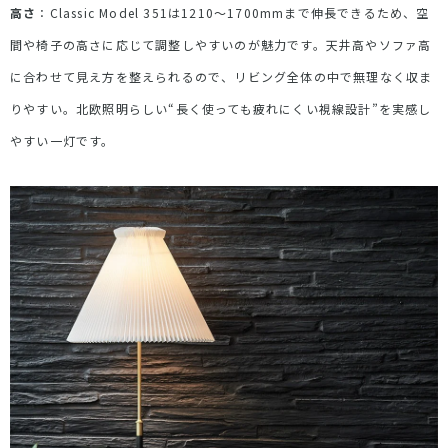
高さ
：
Classic Model 351
は
1210
～
1700mm
まで伸長できるため、空
間や椅子の高さに応じて調整しやすいのが魅力です。天井高やソファ高
に合わせて見え方を整えられるので、リビング全体の中で無理なく収ま
りやすい。北欧照明らしい
“
長く使っても疲れにくい視線設計
”
を実感し
やすい一灯です。