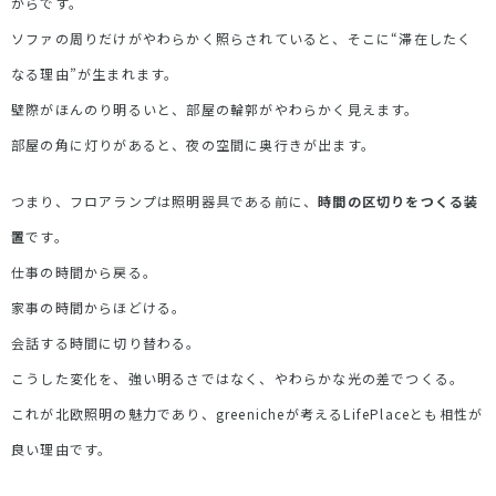
からです。
ソファの周りだけがやわらかく照らされていると、そこに
“
滞在したく
なる理由
”
が生まれます。
壁際がほんのり明るいと、部屋の輪郭がやわらかく見えます。
部屋の角に灯りがあると、夜の空間に奥行きが出ます。
つまり、フロアランプは照明器具である前に、
時間の区切りをつくる装
置
です。
仕事の時間から戻る。
家事の時間からほどける。
会話する時間に切り替わる。
こうした変化を、強い明るさではなく、やわらかな光の差でつくる。
これが北欧照明の魅力であり、
greeniche
が考える
LifePlace
とも相性が
良い理由です。