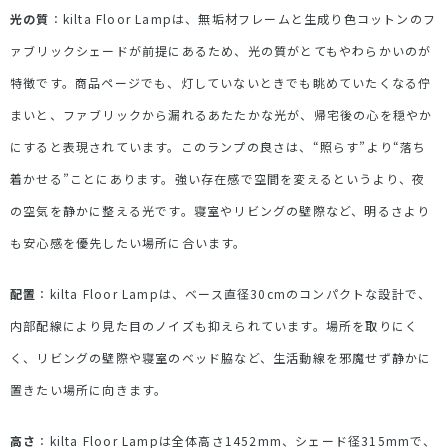
光の質
：
kilta Floor Lamp
は、無垢材フレームと生成り色コットンのフ
ァブリックシェードが前提にあるため、光の質がとてもやわらかいのが
特徴です。商品ページでも、灯していないときでも眺めていたくなる佇
まいと、ファブリックから漏れるあたたかな光が、帰宅後の心を穏やか
にすると表現されています。このランプの良さは、
“
照らす
”
より
“
落ち
着かせる
”
ことにあります。強い存在感で空間を変えるというより、夜
の空気を静かに整える光です。寝室やリビングの壁際など、明るさより
も安心感を優先したい場所に合います。
配置
：
kilta Floor Lamp
は、ベース直径
30cm
のコンパクトな設計で、
内部配線により見た目のノイズも抑えられています。場所を取りにく
く、リビングの壁際や寝室のベッド脇など、生活動線を邪魔せず静かに
置きたい場所に向きます。
高さ
：
kilta Floor Lamp
は全体高さ
1452mm
、シェード径
315mm
で、