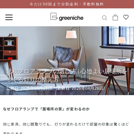
今だけ30回まで分割金利・手数料無料
コ
ン
テ
ン
ツ
に
ス
北欧フロアランプの選び方 | 心地よい居場所を
キ
つくる灯りの整え方
ッ
プ
公開日: 2026年04月28日 （更新日: 2026年04月28日）
なぜフロアランプで「居場所の質」が変わるのか
同じ家具、同じ間取りでも、灯りが変わるだけで部屋の印象は驚くほど
変わります。