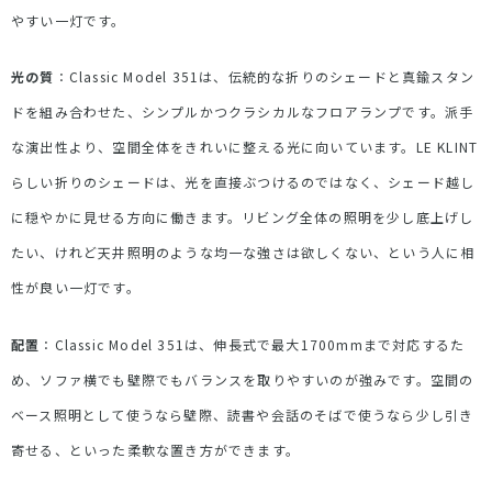
やすい一灯です。
光の質
：
Classic Model 351
は、伝統的な折りのシェードと真鍮スタン
ドを組み合わせた、シンプルかつクラシカルなフロアランプです。派手
な演出性より、空間全体をきれいに整える光に向いています。
LE KLINT
らしい折りのシェードは、光を直接ぶつけるのではなく、シェード越し
に穏やかに見せる方向に働きます。リビング全体の照明を少し底上げし
たい、けれど天井照明のような均一な強さは欲しくない、という人に相
性が良い一灯です。
配置
：
Classic Model 351
は、伸長式で最大
1700mm
まで対応するた
め、ソファ横でも壁際でもバランスを取りやすいのが強みです。空間の
ベース照明として使うなら壁際、読書や会話のそばで使うなら少し引き
寄せる、といった柔軟な置き方ができます。