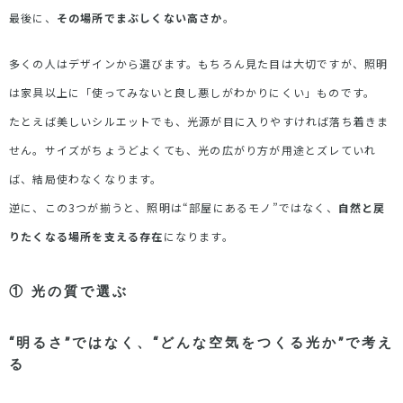
最後に、
その場所でまぶしくない高さか
。
多くの人はデザインから選びます。もちろん見た目は大切ですが、照明
は家具以上に「使ってみないと良し悪しがわかりにくい」ものです。
たとえば美しいシルエットでも、光源が目に入りやすければ落ち着きま
せん。サイズがちょうどよくても、光の広がり方が用途とズレていれ
ば、結局使わなくなります。
逆に、この
3
つが揃うと、照明は
“
部屋にあるモノ
”
ではなく、
自然と戻
りたくなる場所を支える存在
になります。
①
光の質で選ぶ
“
明るさ
”
ではなく、
“
どんな空気をつくる光か
”
で考え
る