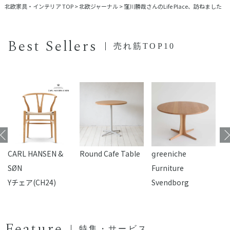
北欧家具・インテリア TOP
>
北欧ジャーナル
>
窪川勝哉さんのLife Place、訪ねました
Best Sellers
売れ筋TOP10
CARL HANSEN &
Round Cafe Table
reeniche
F
SØN
Furniture
Yチェア(CH24)
Svendborg
Feature
特集・サービス