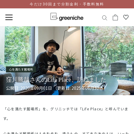
今だけ30回まで分割金利・手数料無料
コ
ン
テ
ン
ツ
に
ス
心を満たす居場所
キ
窪川勝哉さんのLife Place、訪ねました
ッ
プ
公開日: 2020年09月01日 （更新日: 2025年06月30日）
「心を満たす居場所」を、グリニッチでは「Life Place」と呼んでいま
す。
心を満たす居場所は人それぞれ、違うもの。すてきなあの人は、いった