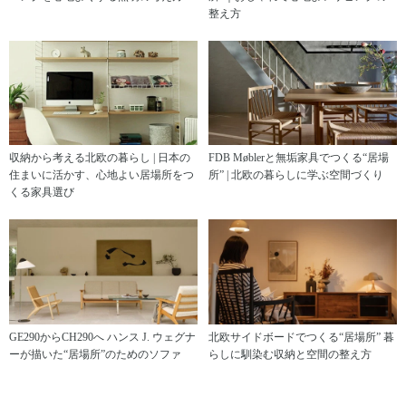
整え方
収納から考える北欧の暮らし | 日本の
FDB Møblerと無垢家具でつくる“居場
住まいに活かす、心地よい居場所をつ
所” | 北欧の暮らしに学ぶ空間づくり
くる家具選び
GE290からCH290へ ハンス J. ウェグナ
北欧サイドボードでつくる“居場所” 暮
ーが描いた“居場所”のためのソファ
らしに馴染む収納と空間の整え方