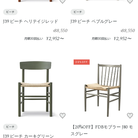
ビーチ
ビーチ
J39 ビーチ ヘリテイジレッド
J39 ビーチ ペブルグレー
88,550
88,550
¥
¥
2,952
2,952
¥
〜
¥
〜
月額30回払い
月額30回払い
20%OFF
【20%OFF】FDBモブラー J80 モ
ビーチ
スグレー
J39 ビーチ カーキグリーン