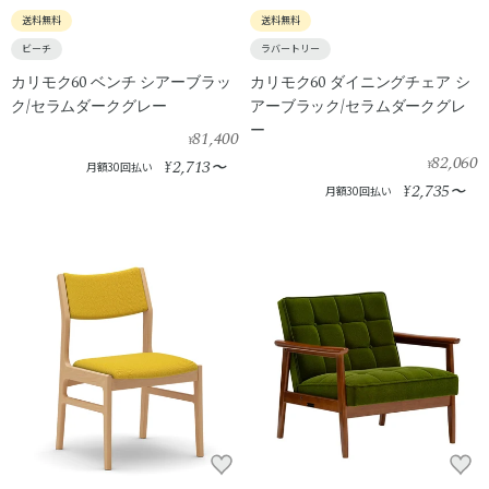
送料無料
送料無料
ビーチ
ラバートリー
カリモク60 ベンチ シアーブラッ
カリモク60 ダイニングチェア シ
ク/セラムダークグレー
アーブラック/セラムダークグレ
ー
81,400
¥
82,060
2,713
¥
〜
¥
月額30回払い
2,735
¥
〜
月額30回払い