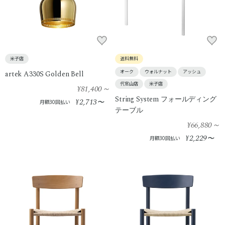
米子店
送料無料
オーク
ウォルナット
アッシュ
artek A330S Golden Bell
代官山店
米子店
¥81,400
～
String System フォールディング
2,713
¥
〜
月額30回払い
テーブル
¥66,880
～
2,229
¥
〜
月額30回払い