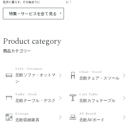
名作と暮らす、その始まりに
に！
特集・サービスを全て見る
Product category
商品カテゴリー
Sofa・Ottoman
Chair・Stool
北欧ソファ・オットマ
北欧チェア・スツール
ン
Table・Desk
Cafe Table
北欧テーブル・デスク
北欧カフェテーブル
Storage
AV Board
北欧収納家具
北欧AVボード