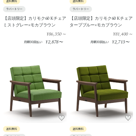
送料無料
送料無料
ラバートリー
ラバートリー
【店頭限定】カリモク60 Kチェア
【店頭限定】カリモク60 Kチェア
ミストグレー×モカブラウン
タープブルー×モカブラウン
¥86,350
～
¥81,400
～
2,878
2,713
¥
〜
¥
〜
月額30回払い
月額30回払い
送料無料
送料無料