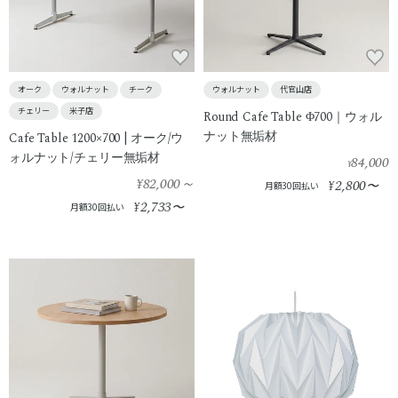
オーク
ウォルナット
チーク
ウォルナット
代官山店
チェリー
米子店
Round Cafe Table Φ700｜ウォル
ナット無垢材
Cafe Table 1200×700 | オーク/ウ
ォルナット/チェリー無垢材
84,000
¥
¥82,000
～
2,800
¥
〜
月額30回払い
2,733
¥
〜
月額30回払い