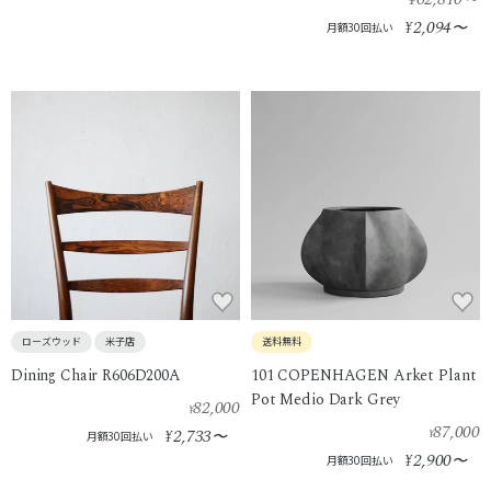
2,094
¥
〜
月額30回払い
ローズウッド
米子店
送料無料
Dining Chair R606D200A
101 COPENHAGEN Arket Plant
Pot Medio Dark Grey
82,000
¥
87,000
2,733
¥
〜
¥
月額30回払い
2,900
¥
〜
月額30回払い