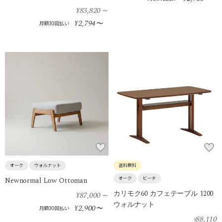
¥83,820
～
2,794
¥
〜
月額30回払い
オーク
ウォルナット
送料無料
オーク
ビーチ
Newnormal Low Ottoman
カリモク60 カフェテーブル 1200
¥87,000
～
ウォルナット
2,900
¥
〜
月額30回払い
88,110
¥