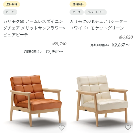
送料無料
送料無料
ビーチ
ビーチ
ラバートリー
カリモク60 アームレスダイニン
カリモク60 Kチェア 1シーター
グチェア メリットサンフラワー×
〈ワイド〉モケットグリーン
ピュアビーチ
86,020
¥
89,760
2,867
¥
¥
〜
月額30回払い
2,992
¥
〜
月額30回払い