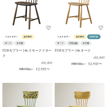
ベストセラー
送料無料
ベストセラー
送料無料
即納可能
オーク
米子店
オーク
代官山店
米子店
FDBモブラー J46 スモークドオー
FDBモブラー J46 オーク
ク
88,000
¥
88,000
2,933
¥
¥
〜
月額30回払い
2,933
¥
〜
月額30回払い