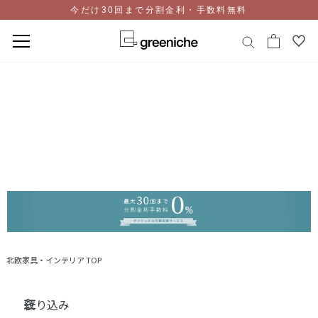
今だけ30回まで分割金利・手数料無料
コ
ン
テ
ン
ツ
に
ス
キ
ッ
プ
北欧家具・インテリア TOP
絞り込み