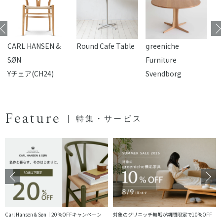
CARL HANSEN &
Round Cafe Table
reeniche
F
SØN
Furniture
Yチェア(CH24)
Svendborg
Feature
特集・サービス
Carl Hansen & Søn｜20％OFFキャンペーン
対象のグリニッチ無垢が期間限定で10%OFF