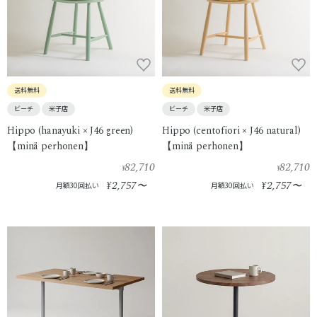
送料無料
送料無料
ビーチ
米子店
ビーチ
米子店
Hippo (hanayuki × J46 green)
Hippo (centofiori × J46 natural)
【minä perhonen】
【minä perhonen】
82,710
82,710
¥
¥
2,757
2,757
¥
〜
¥
〜
月額30回払い
月額30回払い