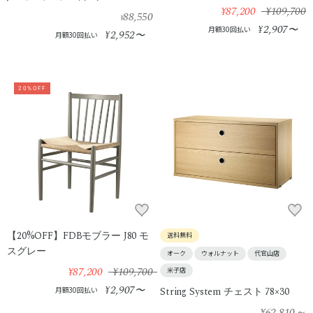
¥87,200
¥109,700
88,550
¥
2,907
¥
〜
月額30回払い
2,952
¥
〜
月額30回払い
20%OFF
【20%OFF】FDBモブラー J80 モ
送料無料
スグレー
オーク
ウォルナット
代官山店
¥87,200
¥109,700
米子店
2,907
¥
〜
月額30回払い
String System チェスト 78×30
¥62,810
～