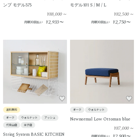
ンプ モデル375
モデル101 S / M / L
¥88,000
～
¥82,500
～
2,933
2,750
¥
〜
¥
〜
月額30回払い
月額30回払い
送料無料
オーク
ウォルナット
オーク
ウォルナット
アッシュ
Newnormal Low Ottoman blue
代官山店
米子店
¥87,000
～
String System BASIC KITCHEN
2,900
¥
〜
月額30回払い