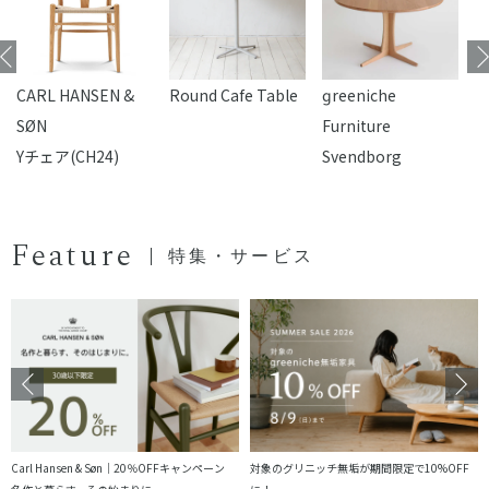
CARL HANSEN &
Round Cafe Table
reeniche
F
SØN
Furniture
Yチェア(CH24)
Svendborg
Feature
特集・サービス
Carl Hansen & Søn｜20％OFFキャンペーン
対象のグリニッチ無垢が期間限定で10%OFF