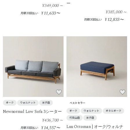
ー
¥349,000
～
¥385,000
～
11,633
¥
〜
月額30回払い
12,833
¥
〜
月額30回払い
オーク
ウォルナット
米子店
ベストセラー
Newnormal Low Sofa 3シーター
オーク
ウォルナット
オタルオーク
代官山店
米子店
¥436,700
～
Luu Ottoman | オーク/ウォルナ
14,557
¥
〜
月額30回払い