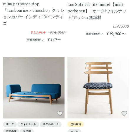
mina perhonen dop
Luu Sofa cat life model【minä
「tambourine × choucho」クッシ
perhonen】 | オーク/ウォルナッ
ョンカバー インディゴ×インディ
ト/アッシュ無垢材
ゴ
597,000
¥
¥13,464
¥14,960
19,900
¥
〜
月額30回払い
449
¥
〜
月額30回払い
オーク
ウォルナット
オタルオーク
送料無料
代官山店
米子店
オーク