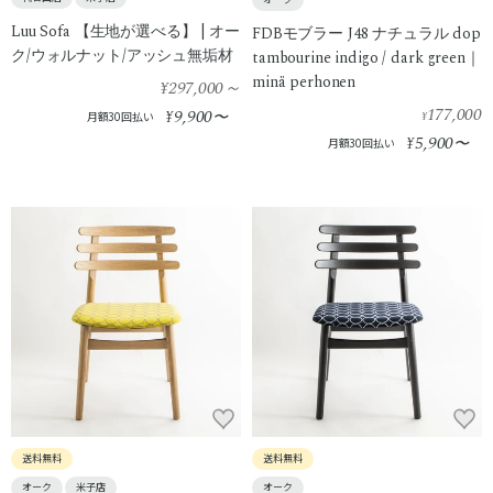
Luu Sofa 【生地が選べる】 | オー
FDBモブラー J48 ナチュラル dop
ク/ウォルナット/アッシュ無垢材
tambourine indigo / dark green｜
minä perhonen
¥297,000
～
177,000
9,900
¥
〜
月額30回払い
¥
5,900
¥
〜
月額30回払い
送料無料
送料無料
オーク
米子店
オーク