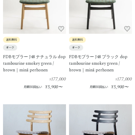
送料無料
送料無料
オーク
オーク
FDBモブラー J48 ナチュラル dop
FDBモブラー J48 ブラック dop
tambourine smokey green /
tambourine smokey green /
brown｜minä perhonen
brown｜minä perhonen
177,000
177,000
¥
¥
5,900
5,900
¥
〜
¥
〜
月額30回払い
月額30回払い