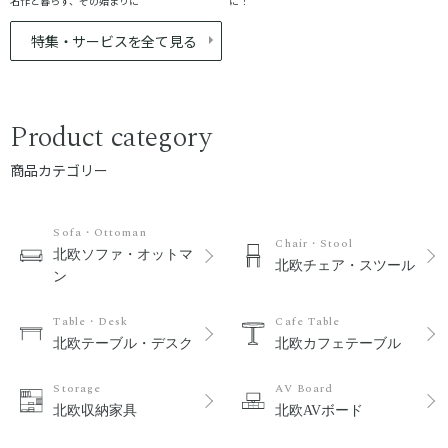
名作と暮らす、その始まりに
に！
特集・サービスを全て見る
Product category
商品カテゴリー
Sofa・Ottoman
Chair・Stool
北欧ソファ・オットマ
北欧チェア・スツール
ン
Table・Desk
Cafe Table
北欧テーブル・デスク
北欧カフェテーブル
Storage
AV Board
北欧収納家具
北欧AVボード