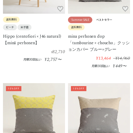
送料無料
Summer SALE
ベストセラー
ビーチ
米子店
送料無料
Hippo (centofiori × J46 natural)
mina perhonen dop
【minä perhonen】
「tambourine × choucho」クッシ
ョンカバー ブルー×グレー
82,710
¥
¥13,464
¥14,960
2,757
¥
〜
月額30回払い
449
¥
〜
月額30回払い
10%OFF
10%OFF