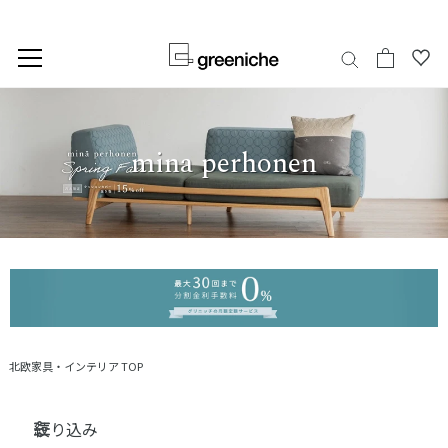
今だけ30回まで分割金利・手数料無料
コ
ン
テ
mina perhonen
ン
ツ
に
ス
キ
ッ
プ
北欧家具・インテリア TOP
絞り込み