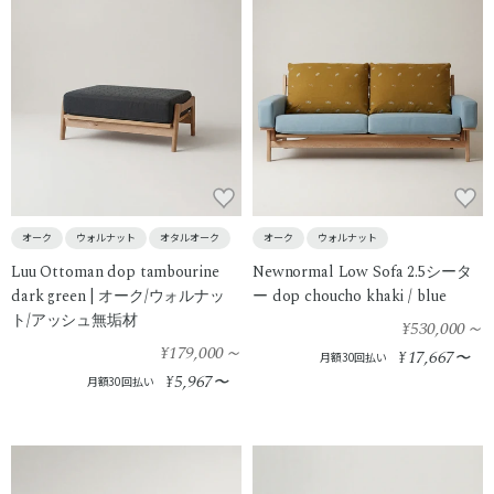
オーク
ウォルナット
オタルオーク
オーク
ウォルナット
Luu Ottoman dop tambourine
Newnormal Low Sofa 2.5シータ
dark green | オーク/ウォルナッ
ー dop choucho khaki / blue
ト/アッシュ無垢材
¥530,000
～
¥179,000
～
17,667
¥
〜
月額30回払い
5,967
¥
〜
月額30回払い