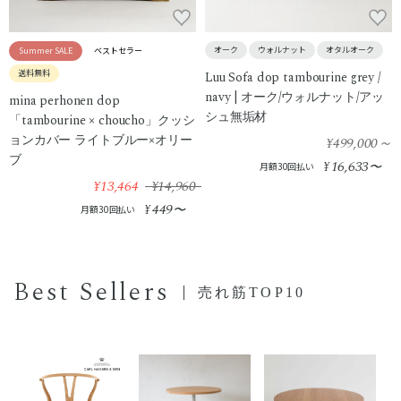
オーク
ウォルナット
オタルオーク
Summer SALE
ベストセラー
送料無料
Luu Sofa dop tambourine grey /
navy | オーク/ウォルナット/アッ
mina perhonen dop
シュ無垢材
「tambourine × choucho」クッシ
ョンカバー ライトブルー×オリー
¥499,000
～
ブ
16,633
¥
〜
月額30回払い
¥13,464
¥14,960
449
¥
〜
月額30回払い
Best Sellers
売れ筋TOP10