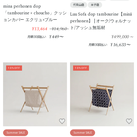
代官山店
米子店
mina perhonen dop
「tambourine × choucho」クッシ
Luu Sofa dop tambourine【minä
ョンカバー エクリュ×ブルー
perhonen】 | オーク/ウォルナッ
ト/アッシュ無垢材
¥13,464
¥14,960
449
¥499,000
～
¥
〜
月額30回払い
16,633
¥
〜
月額30回払い
10%OFF
10%OFF
Summer SALE
Summer SALE