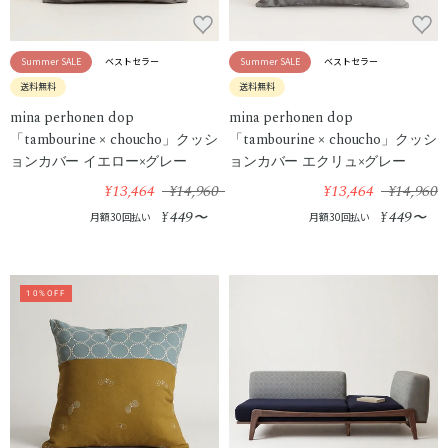
Summer SALE
ベストセラー
Summer SALE
ベストセラー
送料無料
送料無料
mina perhonen dop
mina perhonen dop
「tambourine × choucho」クッシ
「tambourine × choucho」クッシ
ョンカバー イエロー×グレー
ョンカバー エクリュ×グレー
¥13,464
¥14,960
¥13,464
¥14,960
449
449
¥
〜
¥
〜
月額30回払い
月額30回払い
10%OFF