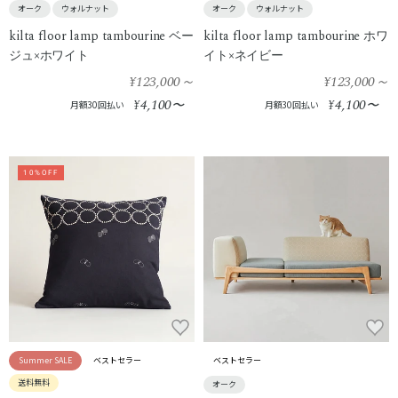
オーク
ウォルナット
オーク
ウォルナット
kilta floor lamp tambourine ベー
kilta floor lamp tambourine ホワ
ジュ×ホワイト
イト×ネイビー
¥123,000
～
¥123,000
～
4,100
4,100
¥
〜
¥
〜
月額30回払い
月額30回払い
10%OFF
Summer SALE
ベストセラー
ベストセラー
送料無料
オーク