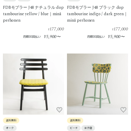
FDBモブラー J48 ナチュラル dop
FDBモブラー J48 ブラック dop
tambourine yellow / blue｜minä
tambourine indigo / dark green｜
perhonen
minä perhonen
177,000
177,000
¥
¥
5,900
5,900
¥
〜
¥
〜
月額30回払い
月額30回払い
送料無料
送料無料
オーク
ビーチ
米子店