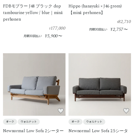
FDBモブラー J48 ブラック dop
Hippo (hanayuki × J46 green)
tambourine yellow / blue｜minä
【minä perhonen】
perhonen
82,710
¥
177,000
2,757
¥
¥
〜
月額30回払い
5,900
¥
〜
月額30回払い
オーク
ウォルナット
オーク
ウォルナット
Newnormal Low Sofa 2シーター
Newnormal Low Sofa 2.5シータ