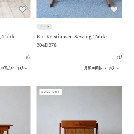
チーク
 Table
Kai Kristiansen Sewing Table
304D378
0
0
¥
¥
0
0
30回払い
¥
〜
月額30回払い
¥
〜
SOLD OUT