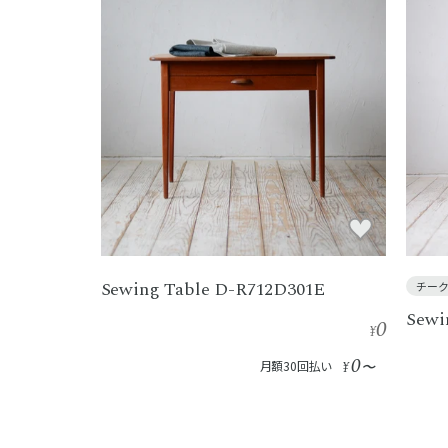
Sewing Table D-R712D301E
チー
Sewi
0
¥
0
月額30回払い
¥
〜