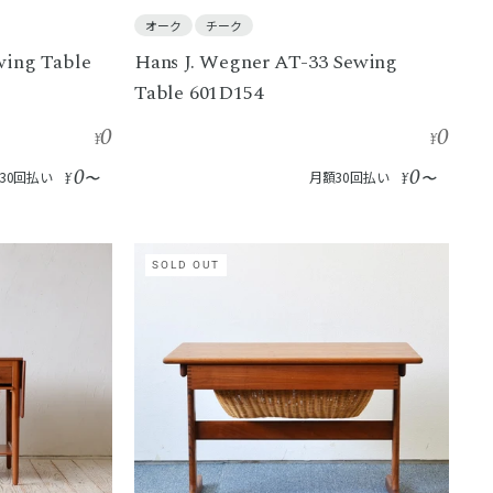
オーク
チーク
wing Table
Hans J. Wegner AT-33 Sewing
Table 601D154
0
0
¥
¥
0
0
30回払い
¥
〜
月額30回払い
¥
〜
SOLD OUT