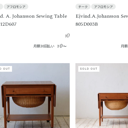
ク
アフロモシア
チーク
アフロモシア
nd. A. Johansson Sewing Table
Ejvind.A.Johansson Se
12D607
805D003B
0
¥
0
月額30回払い
¥
〜
月額
D OUT
SOLD OUT