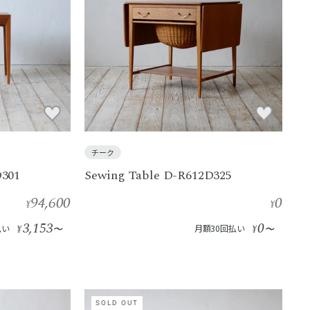
チーク
D301
Sewing Table D-R612D325
94,600
0
¥
¥
3,153
0
払い
¥
〜
月額30回払い
¥
〜
SOLD OUT