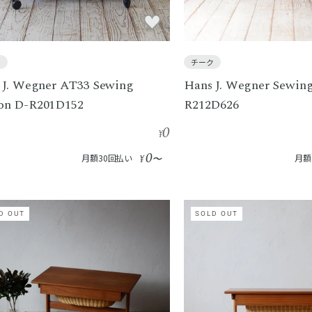
ク
チーク
 J. Wegner AT33 Sewing
Hans J. Wegner Sewing
n D-R201D152
R212D626
0
¥
0
月額30回払い
¥
〜
月額
D OUT
SOLD OUT