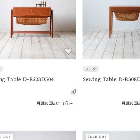
ク
チーク
ng Table D-R208D504
Sewing Table D-R308
0
¥
0
月額30回払い
¥
〜
月額30回
D OUT
SOLD OUT