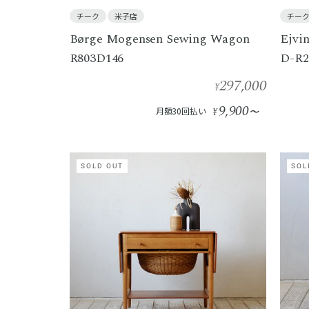
チーク
米子店
チー
Børge Mogensen Sewing Wagon
Ejvi
R803D146
D-R2
297,000
¥
9,900
月額30回払い
¥
〜
SOLD OUT
SOL