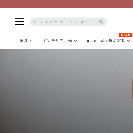
SALE
家具
インテリア小物
greeniche無垢家具
コ
ン
テ
ン
ツ
に
ス
キ
ッ
プ