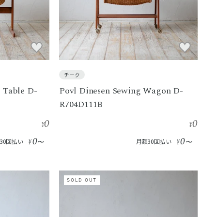
チーク
g Table D-
Povl Dinesen Sewing Wagon D-
R704D111B
0
0
¥
¥
0
0
30回払い
¥
〜
月額30回払い
¥
〜
SOLD OUT