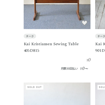
チーク
チー
Kai Kristiansen Sewing Table
Kai 
405D815
901D
0
¥
0
月額30回払い
¥
〜
SOLD OUT
SOL