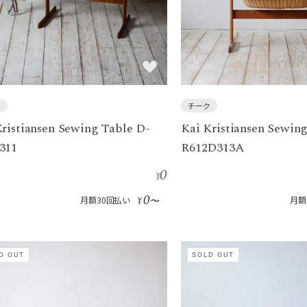
ク
チーク
Kristiansen Sewing Table D-
Kai Kristiansen Sewin
311
R612D313A
0
¥
0
月額30回払い
¥
〜
月額
D OUT
SOLD OUT