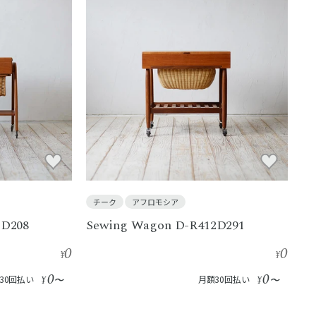
チーク
アフロモシア
2D208
Sewing Wagon D-R412D291
0
0
¥
¥
0
0
30回払い
¥
〜
月額30回払い
¥
〜