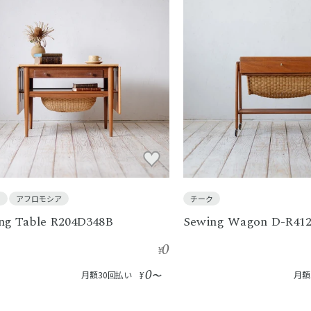
ク
アフロモシア
チーク
ng Table R204D348B
Sewing Wagon D-R41
0
¥
0
月額30回払い
¥
〜
月額