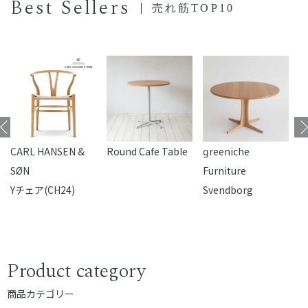
Best Sellers
売れ筋TOP10
CARL HANSEN &
Round Cafe Table
reeniche
F
SØN
Furniture
Yチェア(CH24)
Svendborg
Product category
商品カテゴリー