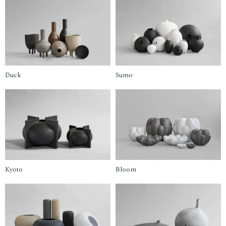
Duck
Sumo
Kyoto
Bloom