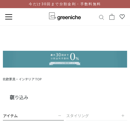
今だけ30回まで分割金利・手数料無料
コ
ン
テ
ン
ツ
に
ス
キ
ッ
北欧家具・インテリア TOP
プ
絞り込み
アイテム
スタイリング