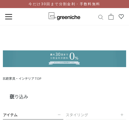
今だけ30回まで分割金利・手数料無料
コ
ン
テ
ン
ツ
に
ス
キ
ッ
北欧家具・インテリア TOP
プ
絞り込み
アイテム
スタイリング