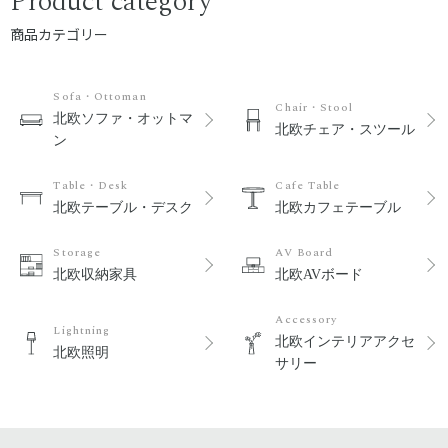
Product category
商品カテゴリー
Sofa・Ottoman
Chair・Stool
北欧ソファ・オットマ
北欧チェア・スツール
ン
Table・Desk
Cafe Table
北欧テーブル・デスク
北欧カフェテーブル
Storage
AV Board
北欧収納家具
北欧AVボード
Accessory
Lightning
北欧インテリアアクセ
北欧照明
サリー