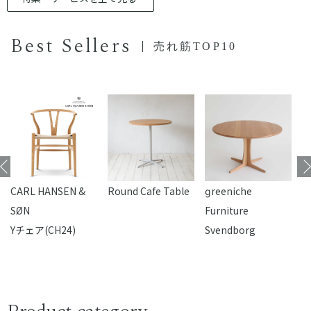
Best Sellers
売れ筋TOP10
CARL HANSEN &
Round Cafe Table
reeniche
F
SØN
Furniture
Yチェア(CH24)
Svendborg