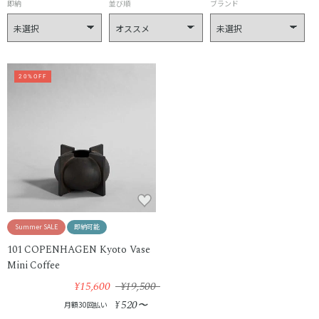
即納
並び順
ブランド
20%OFF
Summer SALE
即納可能
101 COPENHAGEN Kyoto Vase
Mini Coffee
¥15,600
¥19,500
520
¥
〜
月額30回払い