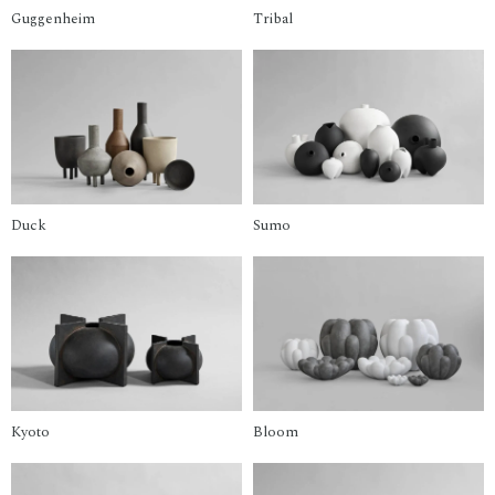
Guggenheim
Tribal
Duck
Sumo
Kyoto
Bloom