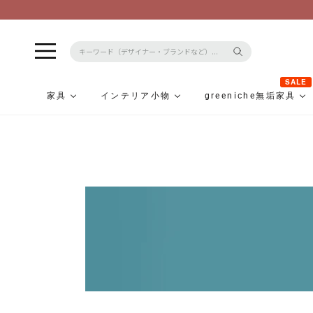
SALE
家具
インテリア小物
greeniche無垢家具
コ
ン
テ
ン
ツ
に
ス
キ
ッ
プ