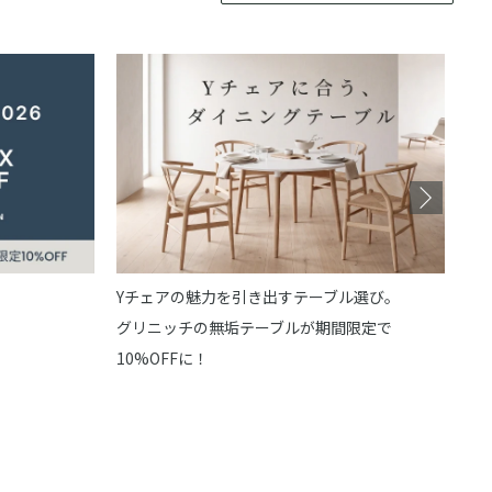
最
あな
Yチェアの魅力を引き出すテーブル選び。
グリニッチの無垢テーブルが期間限定で
10%OFFに！