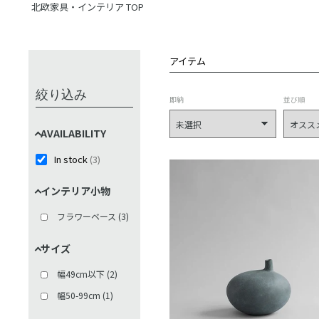
北欧家具・インテリア TOP
アイテム
絞り込み
即納
並び順
AVAILABILITY
In stock
(
3
)
インテリア小物
フラワーベース
(
3
)
サイズ
幅49cm以下
(
2
)
幅50-99cm
(
1
)