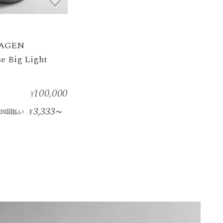
HAGEN
e Big Light
100,000
¥
3,333
30回払い
¥
〜