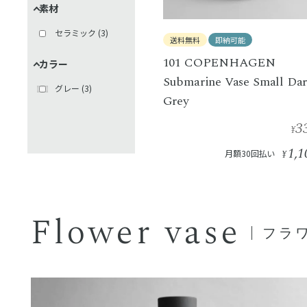
素材
セラミック
(
3
)
送料無料
即納可能
101 COPENHAGEN
カラー
Submarine Vase Small Da
グレー
(
3
)
Grey
3
¥
1,1
月額30回払い
¥
Flower vase
フラ