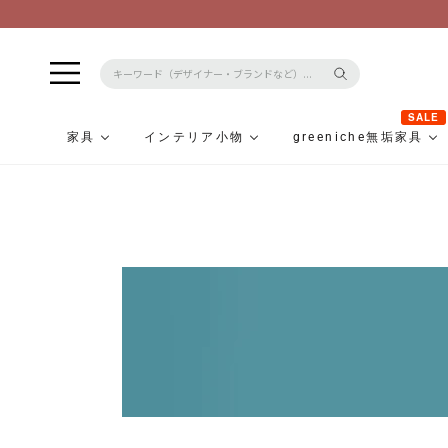
SALE
家具
インテリア小物
greeniche無垢家具
コ
ン
テ
ン
ツ
に
ス
キ
ッ
プ