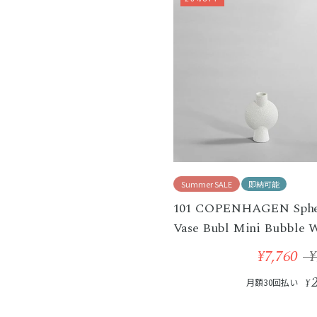
Summer SALE
即納可能
101 COPENHAGEN Sphe
Vase Bubl Mini Bubble 
¥7,760
¥
月額30回払い
¥