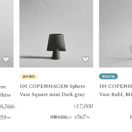
送料無料
即納可能
101 COPENHAGEN Sphere
101 COPENH
re
Vase Square mini Dark gray
Vase Bubl, Mi
White
17,000
9,700
¥
567
259
月額30回払い
¥
〜
〜