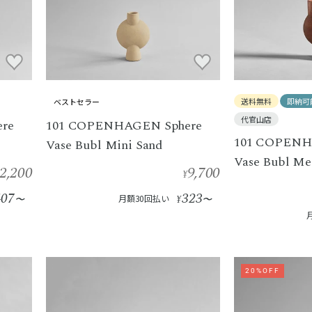
送料無料
即納可
ベストセラー
代官山店
re
101 COPENHAGEN Sphere
101 COPENH
Vase Bubl Mini Sand
Vase Bubl Me
2,200
9,700
¥
407
323
〜
月額30回払い
¥
〜
20%OFF