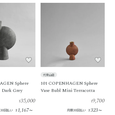
代官山店
AGEN Sphere
101 COPENHAGEN Sphere
g Dark Grey
Vase Bubl Mini Terracotta
35,000
9,700
¥
¥
1,167
323
30回払い
¥
〜
月額30回払い
¥
〜