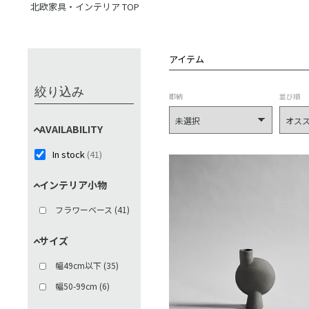
北欧家具・インテリア TOP
アイテム
絞り込み
即納
並び順
AVAILABILITY
In stock
(
41
)
インテリア小物
フラワーベース
(
41
)
サイズ
幅49cm以下
(
35
)
幅50-99cm
(
6
)