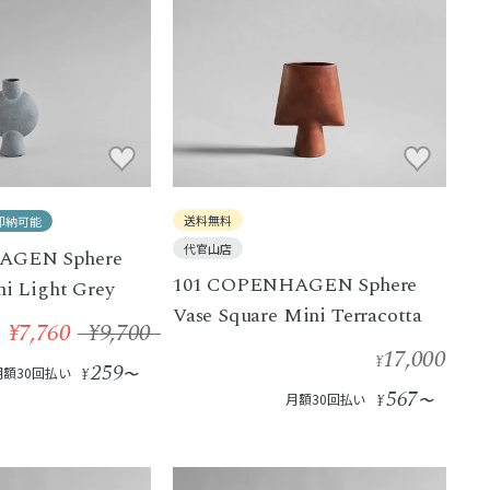
送料無料
即納可能
代官山店
AGEN Sphere
101 COPENHAGEN Sphere
ni Light Grey
Vase Square Mini Terracotta
¥7,760
¥9,700
17,000
¥
259
月額30回払い
¥
〜
567
月額30回払い
¥
〜