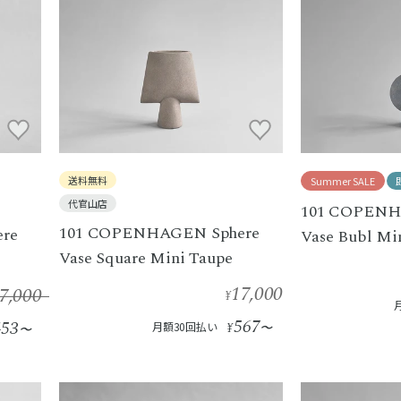
送料無料
Summer SALE
代官山店
101 COPENH
101 COPENHAGEN Sphere
re
Vase Bubl Mi
Vase Square Mini Taupe
17,000
7,000
¥
567
453
月額30回払い
¥
〜
〜