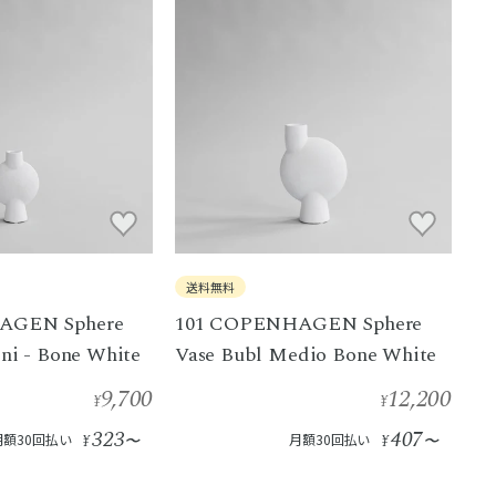
送料無料
AGEN Sphere
101 COPENHAGEN Sphere
ni - Bone White
Vase Bubl Medio Bone White
9,700
12,200
¥
¥
323
407
月額30回払い
¥
〜
月額30回払い
¥
〜