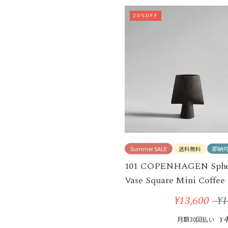
20%OFF
Summer SALE
送料無料
即納
101 COPENHAGEN Sphe
Vase Square Mini Coffee
¥13,600
¥1
月額30回払い
¥